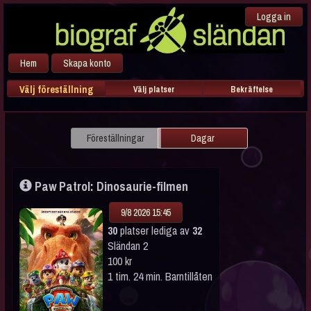
Logga in
Hem
Skapa konto
Välj föreställning
Välj platser
Bekräftelse
Föreställningar
Dagar
Paw Patrol: Dinosaurie-filmen
9/8 2026 15:45
30
platser lediga av
32
Sländan 2
100 kr
1 tim. 24 min. Barntillåten